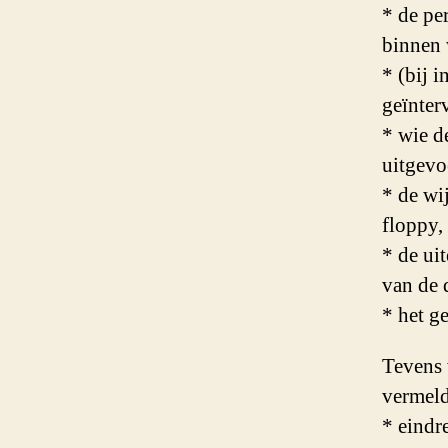
* de pe
binnen 
* (bij 
geïnter
* wie d
uitgevo
* de wi
floppy, 
* de ui
van de d
* het g
Tevens
vermeld
* eindr