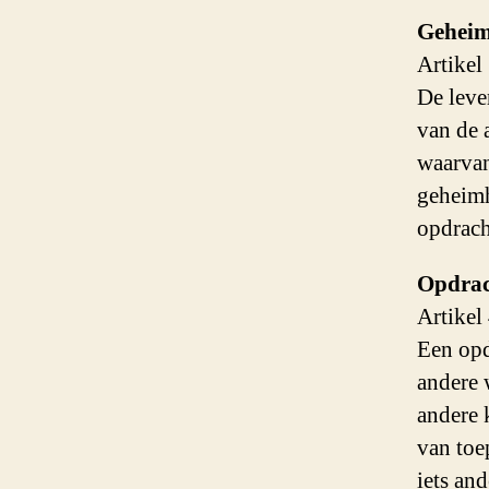
Gehei
Artikel
De leve
van de 
waarvan
geheimh
opdrach
Opdrac
Artikel
Een opd
andere 
andere 
van toep
iets an