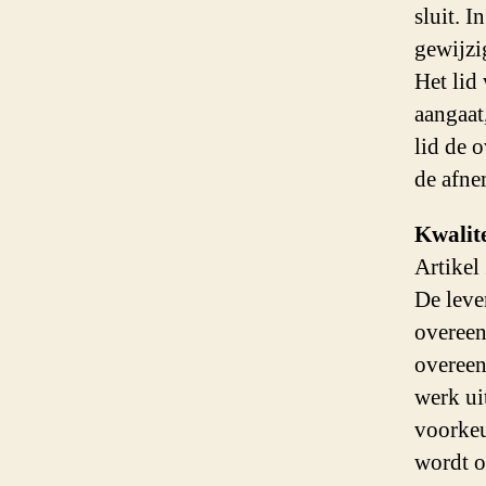
sluit. 
gewijzi
Het lid
aangaat
lid de 
de afne
Kwalite
Artikel
De leve
overeen
overeen
werk ui
voorkeu
wordt 