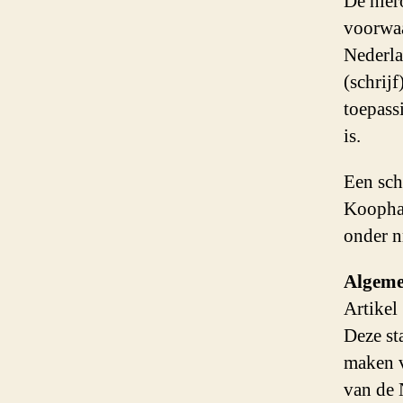
De hier
voorwaa
Nederla
(schrij
toepass
is.
Een sch
Koophan
onder n
Algem
Artikel
Deze st
maken v
van de 