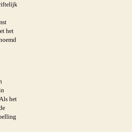
iftelijk
mst
et het
genoemd
n
in
Als het
 de
pelling