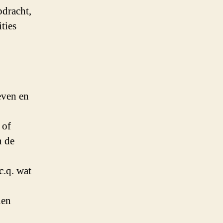
pdracht,
ties
even en
 of
n de
c.q. wat
nen