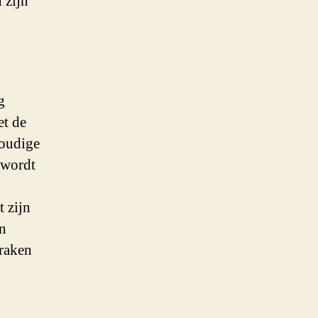
 zijn
g
et de
voudige
s wordt
 zijn
in
praken