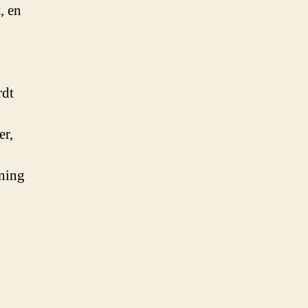
, en
rdt
er,
ening