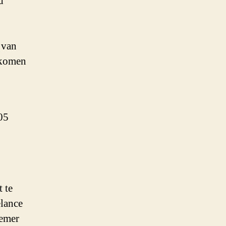
d
 van
ekomen
05
 te
elance
nemer