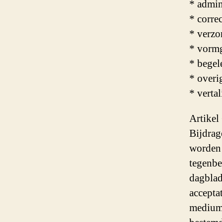
* admin
* corre
* verzor
* vorm
* begel
* overi
* verta
Artikel
Bijdrag
worden 
tegenbe
dagblade
accepta
medium,