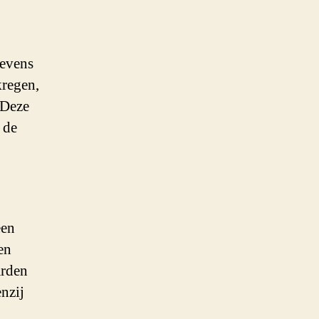
gevens
kregen,
 Deze
 de
een
en
arden
enzij