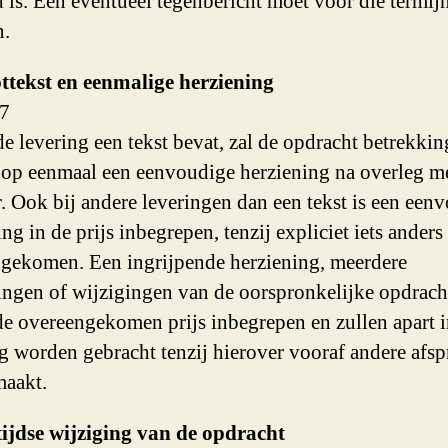
 is. Een eventueel tegenbericht moet voor die termijn
n.
ttekst en eenmalige herziening
 7
de levering een tekst bevat, zal de opdracht betrekkin
op eenmaal een eenvoudige herziening na overleg m
. Ook bij andere leveringen dan een tekst is een een
ng in de prijs inbegrepen, tenzij expliciet iets ander
gekomen. Een ingrijpende herziening, meerdere
ingen of wijzigingen van de oorspronkelijke opdracht
 de overeengekomen prijs inbegrepen en zullen apart 
g worden gebracht tenzij hierover vooraf andere afs
maakt.
ijdse wijziging van de opdracht