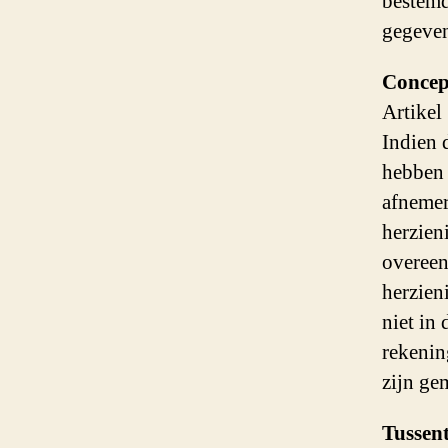
bestemd
gegeve
Concep
Artikel
Indien 
hebben 
afnemer
herzieni
overeen
herzien
niet in
rekenin
zijn ge
Tussent