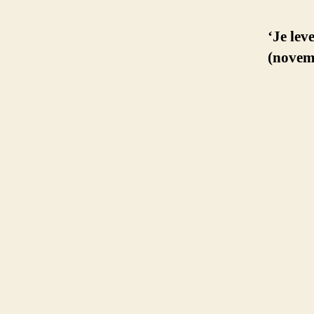
‘Je lev
(novem