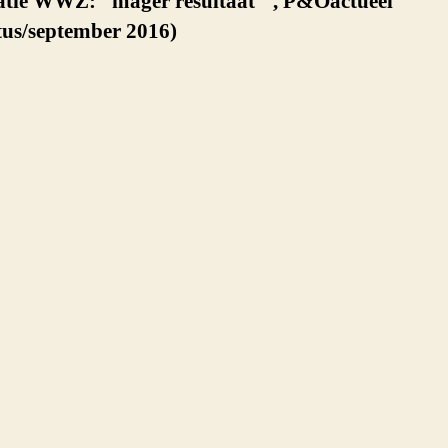
atie WWZ: “mager resultaat”‘, P&Oactueel
tus/september 2016)