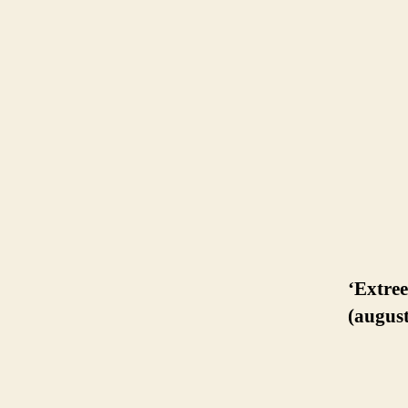
‘Extree
(augus