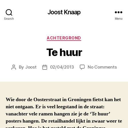
Joost Knaap
Search
Menu
Categories
ACHTERGROND
Te huur
on
By
Joost
02/04/2013
No Comments
Post
Post
Te
author
date
huur
Wie door de Oosterstraat in Groningen fietst kan het
niet ontgaan. Er is veel leegstand in de straat:
vanachter vele ramen hangen zie je de ‘Te huur’
posters hangen. De retailhandel lijkt in zwaar weer te