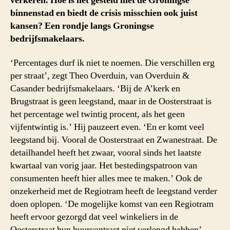
verkeren. Hoe is het gesteld met de Groningse
binnenstad en biedt de crisis misschien ook juist
kansen? Een rondje langs Groningse
bedrijfsmakelaars.
‘Percentages durf ik niet te noemen. Die verschillen erg
per straat’, zegt Theo Overduin, van Overduin &
Casander bedrijfsmakelaars. ‘Bij de A’kerk en
Brugstraat is geen leegstand, maar in de Oosterstraat is
het percentage wel twintig procent, als het geen
vijfentwintig is.’ Hij pauzeert even. ‘En er komt veel
leegstand bij. Vooral de Oosterstraat en Zwanestraat. De
detailhandel heeft het zwaar, vooral sinds het laatste
kwartaal van vorig jaar. Het bestedingspatroon van
consumenten heeft hier alles mee te maken.’ Ook de
onzekerheid met de Regiotram heeft de leegstand verder
doen oplopen. ‘De mogelijke komst van een Regiotram
heeft ervoor gezorgd dat veel winkeliers in de
Oosterstraat hun huurcontract niet verlengd hebben’,